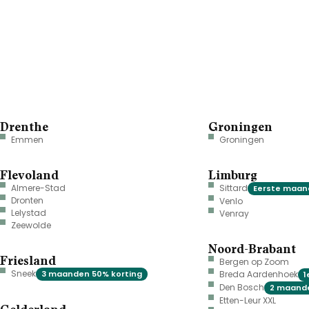
Drenthe
Groningen
Emmen
Groningen
Flevoland
Limburg
Almere-Stad
Sittard
Eerste maand
Dronten
Venlo
Lelystad
Venray
Zeewolde
Noord-Brabant
Friesland
Bergen op Zoom
Sneek
3 maanden 50% korting
Breda Aardenhoek
1
Den Bosch
2 maande
Etten-Leur XXL