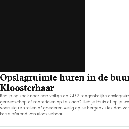
Noord-Brabant
Noord-Holland
Overijssel
Utrecht
Zeeland
Zuid-Holland
Opslagruimte huren in de buu
Kloosterhaar
Ben je op zoek naar een veilige en 24/7 toegankelijke opslagruim
gereedschap of materialen op te slaan? Heb je thuis of op je w
voertuig te stallen
of goederen veilig op te bergen? Kies dan vo
korte afstand van Kloosterhaar.