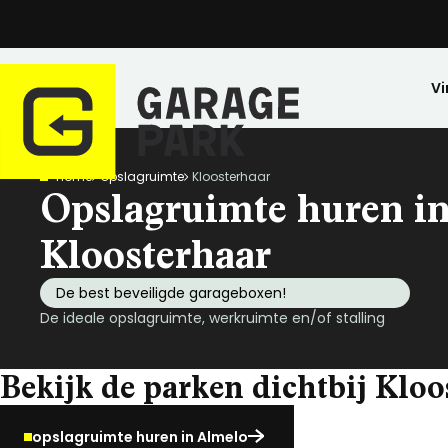
Vi
Home
Opslagruimte
Kloosterhaar
Zoeken
Opslagruimte huren i
Bekijk alle locaties
Park bezichtigen
Kloosterhaar
Top locaties
De best beveiligde garageboxen!
Drenthe
De ideale opslagruimte, werkruimte en/of stalling
Flevoland
Friesland
Bekijk de parken dichtbij Kloo
Huren
Opslagruimte
Wij zijn GaragePark
Kopen
Stalling
Ervaringen
Gelderland
Veilig opgeslagen en 24/7 toegankelijk.
Meer dan 57 locaties in Nederland.
De ideale stalli
Een greep uit o
Groningen
opslagruimte huren in Almelo
Limburg