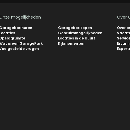
Onze mogelijkheden
Over 
Garagebox huren
Garagebox kopen
Over o
Locaties
Gebruiksmogelijkheden
Vacat
Opslagruimte
Locaties in de buurt
Servic
Wat is een GaragePark
Kijkmomenten
Ervari
Veelgestelde vragen
Expert