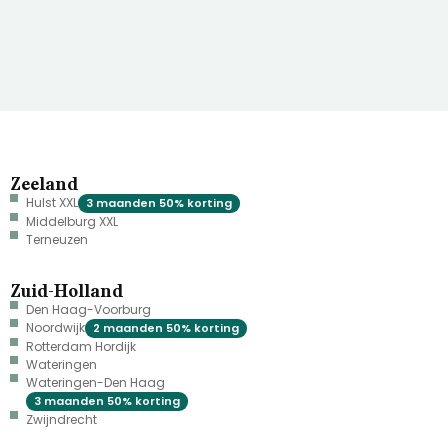
Zeeland
Hulst XXL
3 maanden 50% korting
Middelburg XXL
Terneuzen
Zuid-Holland
Den Haag-Voorburg
Noordwijk
2 maanden 50% korting
Rotterdam Hordijk
Wateringen
Wateringen-Den Haag
3 maanden 50% korting
Zwijndrecht