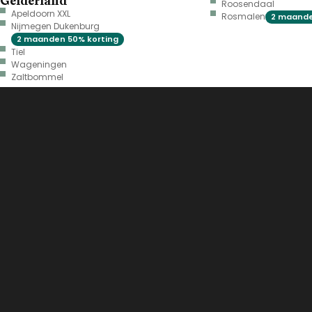
Gelderland
Roosendaal
Apeldoorn XXL
Rosmalen
2 maande
Nijmegen Dukenburg
2 maanden 50% korting
Tiel
Wageningen
Zaltbommel