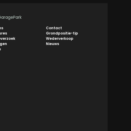
GaragePark
ns
Contact
ures
Grondpositie-tip
everzoek
Wederverkoop
ngen
Nieuws
s