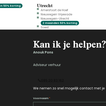
Utrecht
n 50% korting
Amersfoort de Hoef
Nieuwegein Vrijewade
Nieuwegein-Utrecht
2 maanden 50% korting
Soest
Kan ik je helpen?
Anouk Pons
Adviseur verhuur
085 20 83 162
We nemen zo snel mogelijk contact met je 
Voornaam
*