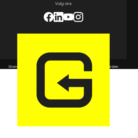
Volg ons
© 2026 GaragePark.
Grondposities
365Beheer & GaragePark
Algemene voorwaarden