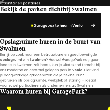
Sanitair en postadres
Bekijk de parken dichtbij Swalmen
Garagebox te huur in Venlo
Opslagruimte huren in de buurt van
Swalmen
Ben jij op zoek naar een betrouwbare en goed beveiligde
opslagruimte in Swalmen
? Hoewel GaragePark nog geen
locatie in Swalmen zelf heeft, kun je uitstekend terecht bij
ons moderne en centraal gelegen park in
Venlo
. Hier vind
je hoogwaardige garageboxen die je flexibel kunt
gebruiken als opslagruimte, werkplek of stalling — ideaal
voor zowel particulieren als ondernemers uit Swalmen.
Waarom huren bij GaragePark?