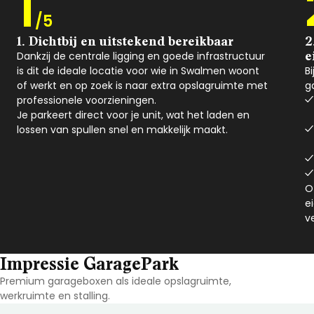
1
/5
1. Dichtbij en uitstekend bereikbaar
2
e
Dankzij de centrale ligging en goede infrastructuur
is dit de ideale locatie voor wie in Swalmen woont
B
of werkt en op zoek is naar extra opslagruimte met
g
professionele voorzieningen.
Je parkeert direct voor je unit, wat het laden en
lossen van spullen snel en makkelijk maakt.
O
e
v
Impressie GaragePark
Premium garageboxen als ideale opslagruimte,
werkruimte en stalling.