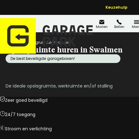
Keuzehulp
Mailen
Bellen
Men
Home
Opslagruimte
Swalmen
Opslagruimte huren in Swalmen
De best beveiligde garageboxen!
De ideale opslagruimte, werkruimte en/of stalling
Zeer goed beveiligd
24/7 toegang
Stroom en verlichting