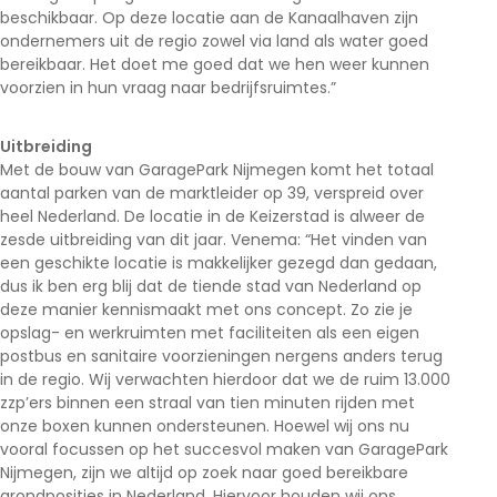
beschikbaar. Op deze locatie aan de Kanaalhaven zijn
ondernemers uit de regio zowel via land als water goed
bereikbaar. Het doet me goed dat we hen weer kunnen
voorzien in hun vraag naar bedrijfsruimtes.”
Uitbreiding
Met de bouw van GaragePark Nijmegen komt het totaal
aantal parken van de marktleider op 39, verspreid over
heel Nederland. De locatie in de Keizerstad is alweer de
zesde uitbreiding van dit jaar. Venema: “Het vinden van
een geschikte locatie is makkelijker gezegd dan gedaan,
dus ik ben erg blij dat de tiende stad van Nederland op
deze manier kennismaakt met ons concept. Zo zie je
opslag- en werkruimten met faciliteiten als een eigen
postbus en sanitaire voorzieningen nergens anders terug
in de regio. Wij verwachten hierdoor dat we de ruim 13.000
zzp’ers binnen een straal van tien minuten rijden met
onze boxen kunnen ondersteunen. Hoewel wij ons nu
vooral focussen op het succesvol maken van GaragePark
Nijmegen, zijn we altijd op zoek naar goed bereikbare
grondposities in Nederland. Hiervoor houden wij ons