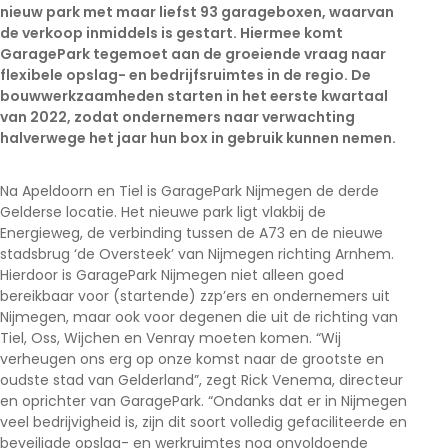
nieuw park met maar liefst 93 garageboxen, waarvan
de verkoop inmiddels is gestart. Hiermee komt
GaragePark tegemoet aan de groeiende vraag naar
flexibele opslag- en bedrijfsruimtes in de regio. De
bouwwerkzaamheden starten in het eerste kwartaal
van 2022, zodat ondernemers naar verwachting
halverwege het jaar hun box in gebruik kunnen nemen.
Na Apeldoorn en Tiel is GaragePark Nijmegen de derde
Gelderse locatie. Het nieuwe park ligt vlakbij de
Energieweg, de verbinding tussen de A73 en de nieuwe
stadsbrug ‘de Oversteek’ van Nijmegen richting Arnhem.
Hierdoor is GaragePark Nijmegen niet alleen goed
bereikbaar voor (startende) zzp’ers en ondernemers uit
Nijmegen, maar ook voor degenen die uit de richting van
Tiel, Oss, Wijchen en Venray moeten komen. “Wij
verheugen ons erg op onze komst naar de grootste en
oudste stad van Gelderland”, zegt Rick Venema, directeur
en oprichter van GaragePark. “Ondanks dat er in Nijmegen
veel bedrijvigheid is, zijn dit soort volledig gefaciliteerde en
beveiligde opslag- en werkruimtes nog onvoldoende