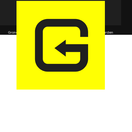
© 2026 GaragePark.
Grondposities
365Beheer & GaragePark
Algemene voorwaarden