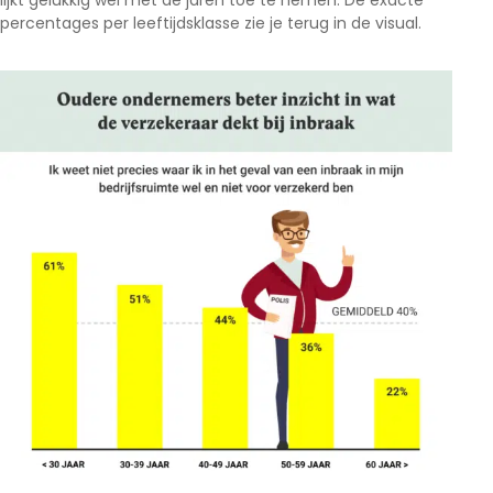
lijkt gelukkig wel met de jaren toe te nemen. De exacte
percentages per leeftijdsklasse zie je terug in de visual.