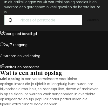
In dit artikel leggen we uit wat mini opslag precies is en
waarom een garagebox in veel gevallen de betere keuze
is.
Zoeken
Zeer goed beveiligd
24/7 toegang
Stroom en verlichting
Sanitair en postadres
Wat is een mini opslag
Mini opslag
is een verzamelnaam voor kleine
opslagruimtes die je tijdelijk of langdurig kunt huren om
bijvoorbeeld meubels, seizoensspullen, dozen of archieven
in op te slaan. Ze worden vaak aangeboden in overdekte
opslagcentra en zijn populair onder particulieren die
tijdelijk extra ruimte nodig hebben.