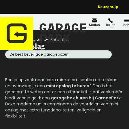
Keuzehulp
Mailen
Bellen
Men
Home
Opslagruimte
Mini opslag
Mini opslag
De best beveiligde garageboxen!
Ben je op zoek naar extra ruimte om spullen op te slaan
en overweeg je een
mini opslag te huren
? Dan is het
goed om te weten dat er een alternatief is dat vaak méér
biedt voor je geld: een
garagebox huren bij GaragePark
.
Deze moderne units combineren de voordelen van mini
opslag met extra functionaliteiten, veiligheid en
flexibiliteit.