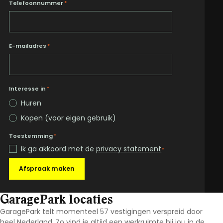
Telefoonnummer
*
E-mailadres
*
Interesse in
*
Huren
Kopen (voor eigen gebruik)
Toestemming
*
Ik ga akkoord met de
privacy statement
*
Afspraak maken
GaragePark locaties
GaragePark telt momenteel 57 vestigingen verspreid door
heel Nederland. Zo vind je altijd een werkruimte bij jou in de