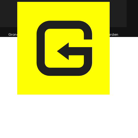
© 2026 GaragePark.
Grondposities
365Beheer & GaragePark
Algemene voorwaarden