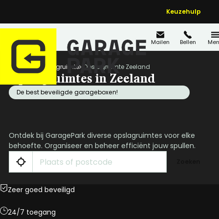
Keuzehulp
Mailen
Bellen
Men
Home
Opslagruimte
Opslagruimte Zeeland
Opslagruimtes in Zeeland
De best beveiligde garageboxen!
Ontdek bij GaragePark diverse opslagruimtes voor elke
behoefte. Organiseer en beheer efficiënt jouw spullen.
Zoeken
Zeer goed beveiligd
24/7 toegang