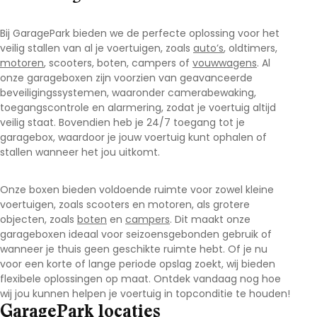
Bij GaragePark bieden we de perfecte oplossing voor het
veilig stallen van al je voertuigen, zoals
auto’s
, oldtimers,
motoren
, scooters, boten, campers of
vouwwagens
. Al
onze garageboxen zijn voorzien van geavanceerde
beveiligingssystemen, waaronder camerabewaking,
toegangscontrole en alarmering, zodat je voertuig altijd
veilig staat. Bovendien heb je 24/7 toegang tot je
garagebox, waardoor je jouw voertuig kunt ophalen of
stallen wanneer het jou uitkomt.
Onze boxen bieden voldoende ruimte voor zowel kleine
voertuigen, zoals scooters en motoren, als grotere
objecten, zoals
boten
en
campers
. Dit maakt onze
garageboxen ideaal voor seizoensgebonden gebruik of
wanneer je thuis geen geschikte ruimte hebt. Of je nu
voor een korte of lange periode opslag zoekt, wij bieden
flexibele oplossingen op maat. Ontdek vandaag nog hoe
wij jou kunnen helpen je voertuig in topconditie te houden!
GaragePark locaties