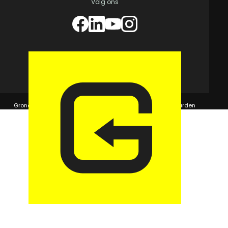
Volg ons
© 2026 GaragePark.
Grondposities
365Beheer & GaragePark
Algemene voorwaarden