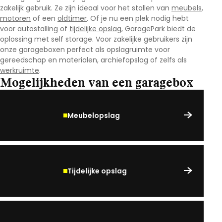
zakelijk gebruik. Ze zijn ideaal voor het stallen van
meubels
,
motoren
of een
oldtimer
. Of je nu een plek nodig hebt
voor autostalling of
tijdelijke opslag
, GaragePark biedt de
oplossing met self storage. Voor zakelijke gebruikers zijn
onze garageboxen perfect als opslagruimte voor
gereedschap en materialen, archiefopslag of zelfs als
werkruimte
.
Mogelijkheden van een garagebox
Meubelopslag
Tijdelijke opslag