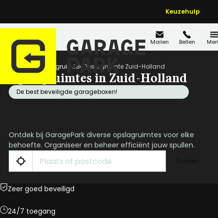
Keuzehulp
Mailen
Bellen
Men
Home
Opslagruimte
Opslagruimte Zuid-Holland
Opslagruimtes in Zuid-Holland
De best beveiligde garageboxen!
Ontdek bij GaragePark diverse opslagruimtes voor elke
behoefte. Organiseer en beheer efficiënt jouw spullen.
Zoeken
Zeer goed beveiligd
24/7 toegang