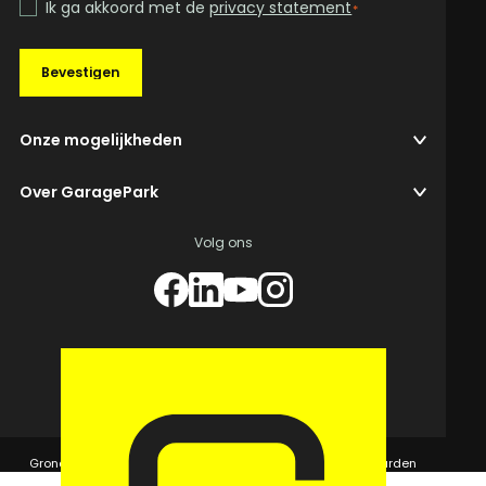
Ik ga akkoord met de
privacy statement
*
Bevestigen
Onze mogelijkheden
Over GaragePark
Volg ons
© 2026 GaragePark.
Grondposities
365Beheer & GaragePark
Algemene voorwaarden