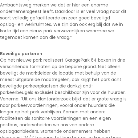
Ambachtsweg merken we dat er hier een enorme
ondernemersgeest leeft. Daardoor is er veel vraag naar dit
soort volledig gefaciliteerde en zeer goed beveiligd
opslag- en werkruimtes. We zijn dan ook erg blij dat we in
korte tijd een nieuw park verwezenlijken waarmee we
tegemoet komen aan die vraag.”
Beveiligd parkeren
Op het nieuwe park realiseert GaragePark 64 boxen in drie
verschillende formaten op de begane grond. Niet alleen
beveiligt de marktleider de locatie met behulp van de
meest uitgebreide maatregelen, ook krijgt het park acht
beveiligde parkeerplaatsen die dankzij anti-
parkeerbeugels exclusief beschikbaar zijn voor de huurder.
Venema: “Uit ons klantonderzoek blijkt dat er grote vraag is
naar parkeervoorzieningen, vooral onder huurders die
langer op het park verblijven. Samen met andere
faciliteiten als sanitaire voorzieningen en een eigen
postbus, onderscheiden we ons van andere
opslagaanbieders. Startende ondernemers hebben
daarnaast 24/7 toegang tot hun box en ze kunnen hem