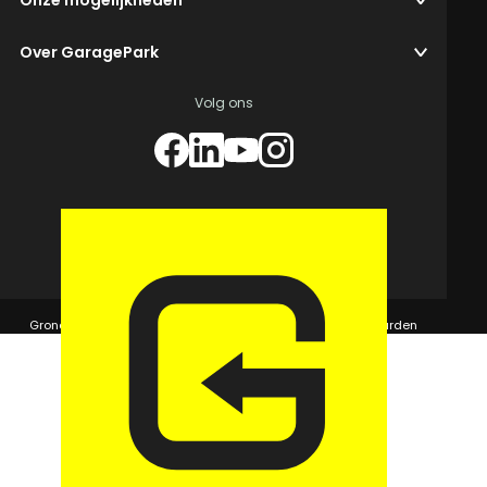
Onze mogelijkheden
Over GaragePark
Volg ons
© 2026 GaragePark.
Grondposities
365Beheer & GaragePark
Algemene voorwaarden