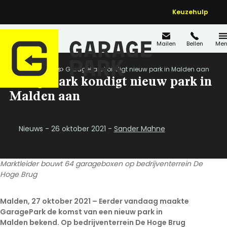
Keuzehulp
Mailen
Bellen
Men
Home
Nieuws
GaragePark kondigt nieuw park in Malden aan
GaragePark kondigt nieuw park in
Malden aan
Nieuws - 26 oktober 2021 -
Sander Mahne
Marktleider bouwt 64 garageboxen op bedrijventerrein De
Hoge Brug
Malden, 27 oktober 2021 – Eerder vandaag maakte
GaragePark de komst van een nieuw park in
Malden bekend. Op bedrijventerrein De Hoge Brug