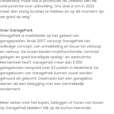
Gelderland, maar ook in provincies als Zeeland zien we
veel potentie voor uitbreiding. Ons doel is om in 2023
meer dan zestig locaties te hebben en op dit moment zijn
we goed op weg.”
Over GaragePark
GaragePark is marktleider op het gebied van
garageparken. Sinds 2007 verzorgt GaragePark het
volledige concept; van ontwikkeling en bouw tot verkoop
en verhuur. De boxen bieden multifunctionele, centraal
gelegen en goed beveiligde opslag- en werkruimte.
Momenteel heeft GaragePark meer dan 5.000
garageboxen verspreid over 42 parken in Nederland. De
garageboxen van GaragePark kunnen zowel worden
gehuurd als gekocht. Daarnaast kan een garagebox
dienen als een belegging met een aantrekkelijk
rendement.
Meer weten over het kopen, beleggen of huren van boxen
op GaragePark Malden? Klik op de button hieronder.