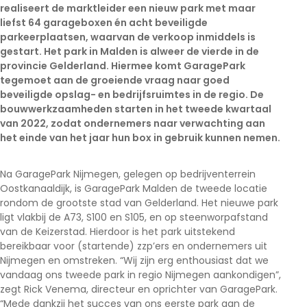
realiseert de marktleider een nieuw park met maar
liefst 64 garageboxen én acht beveiligde
parkeerplaatsen, waarvan de verkoop inmiddels is
gestart. Het park in Malden is alweer de vierde in de
provincie Gelderland. Hiermee komt GaragePark
tegemoet aan de groeiende vraag naar goed
beveiligde opslag- en bedrijfsruimtes in de regio. De
bouwwerkzaamheden starten in het tweede kwartaal
van 2022, zodat ondernemers naar verwachting aan
het einde van het jaar hun box in gebruik kunnen nemen.
Na GaragePark Nijmegen, gelegen op bedrijventerrein
Oostkanaaldijk, is GaragePark Malden de tweede locatie
rondom de grootste stad van Gelderland. Het nieuwe park
ligt vlakbij de A73, S100 en S105, en op steenworpafstand
van de Keizerstad. Hierdoor is het park uitstekend
bereikbaar voor (startende) zzp’ers en ondernemers uit
Nijmegen en omstreken. “Wij zijn erg enthousiast dat we
vandaag ons tweede park in regio Nijmegen aankondigen”,
zegt Rick Venema, directeur en oprichter van GaragePark.
“Mede dankzij het succes van ons eerste park aan de