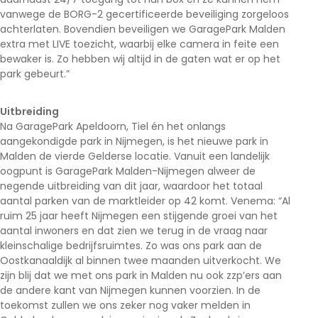
vanwege de BORG-2 gecertificeerde beveiliging zorgeloos
achterlaten. Bovendien beveiligen we GaragePark Malden
extra met LIVE toezicht, waarbij elke camera in feite een
bewaker is. Zo hebben wij altijd in de gaten wat er op het
park gebeurt.”
Uitbreiding
Na GaragePark Apeldoorn, Tiel én het onlangs
aangekondigde park in Nijmegen, is het nieuwe park in
Malden de vierde Gelderse locatie. Vanuit een landelijk
oogpunt is GaragePark Malden-Nijmegen alweer de
negende uitbreiding van dit jaar, waardoor het totaal
aantal parken van de marktleider op 42 komt. Venema: “Al
ruim 25 jaar heeft Nijmegen een stijgende groei van het
aantal inwoners en dat zien we terug in de vraag naar
kleinschalige bedrijfsruimtes. Zo was ons park aan de
Oostkanaaldijk al binnen twee maanden uitverkocht. We
zijn blij dat we met ons park in Malden nu ook zzp’ers aan
de andere kant van Nijmegen kunnen voorzien. In de
toekomst zullen we ons zeker nog vaker melden in