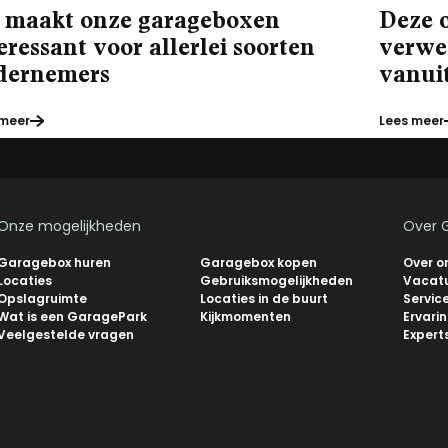
t maakt onze garageboxen
Deze 
eressant voor allerlei soorten
verwe
dernemers
vanui
 meer
Lees meer
Onze mogelijkheden
Over 
Garagebox huren
Garagebox kopen
Over o
Locaties
Gebruiksmogelijkheden
Vacat
Opslagruimte
Locaties in de buurt
Servic
Wat is een GaragePark
Kijkmomenten
Ervari
Veelgestelde vragen
Expert