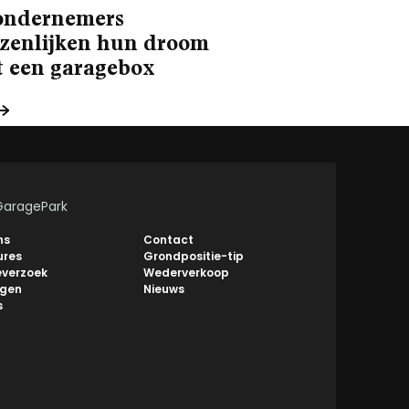
ondernemers
zenlijken hun droom
t een garagebox
GaragePark
ns
Contact
ures
Grondpositie-tip
everzoek
Wederverkoop
ngen
Nieuws
s