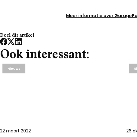
Noord-Brabant
Meer informatie over GaragePa
Noord-Holland
Overijssel
Deel dit artikel
Utrecht
Zeeland
Ook interessant:
Zuid-Holland
Nieuws
N
22 maart 2022
26 o