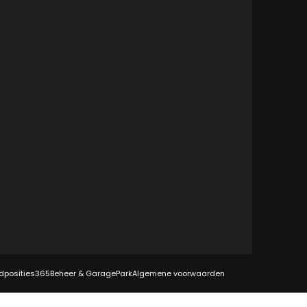
dposities
365Beheer & GaragePark
Algemene voorwaarden