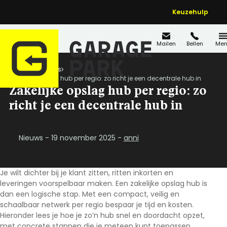
Keuzehulp
Mailen
Bellen
Men
Home
Nieuws
Zakelijke opslag hub per regio: zo richt je een decentrale hub in
Zakelijke opslag hub per regio: zo
richt je een decentrale hub in
Nieuws - 19 november 2025 -
anni
Je wilt dichter bij je klant zitten, ritten inkorten en
leveringen voorspelbaar maken. Een
zakelijke opslag hub
is
dan een logische stap. Met een compact, veilig en
schaalbaar netwerk per regio bespaar je tijd en kosten.
Hieronder lees je hoe je zo’n hub snel en doordacht opzet,
met concrete stappen die je meteen kunt toepassen.