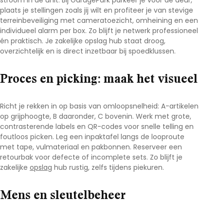
stroom in de unit. Bij
GaragePark
parkeer je vóór de deur,
plaats je stellingen zoals jij wilt en profiteer je van stevige
terreinbeveiliging met cameratoezicht, omheining en een
individueel alarm per box. Zo blijft je netwerk professioneel
én praktisch. Je
zakelijke opslag hub
staat droog,
overzichtelijk en is direct inzetbaar bij spoedklussen.
Proces en picking: maak het visueel
Richt je rekken in op basis van omloopsnelheid: A-artikelen
op grijphoogte, B daaronder, C bovenin. Werk met grote,
contrasterende labels en QR-codes voor snelle telling en
foutloos picken. Leg een inpaktafel langs de looproute
met tape, vulmateriaal en pakbonnen. Reserveer een
retourbak voor defecte of incomplete sets. Zo blijft je
zakelijke
opslag
hub
rustig, zelfs tijdens piekuren.
Mens en sleutelbeheer