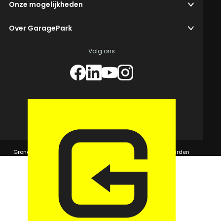
Onze mogelijkheden
Over GaragePark
Volg ons
© 2026 GaragePark.
Grondposities
365Beheer & GaragePark
Algemene voorwaarden