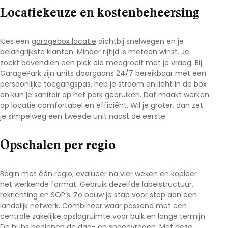
Locatiekeuze en kostenbeheersing
Kies een
garagebox locatie
dichtbij snelwegen en je
belangrijkste klanten. Minder rijtijd is meteen winst. Je
zoekt bovendien een plek die meegroeit met je vraag. Bij
GaragePark
zijn units doorgaans 24/7 bereikbaar met een
persoonlijke toegangspas, heb je stroom en licht in de box
en kun je sanitair op het park gebruiken. Dat maakt werken
op locatie comfortabel en efficiënt. Wil je groter, dan zet
je simpelweg een tweede unit naast de eerste.
Opschalen per regio
Begin met één regio, evalueer na vier weken en kopieer
het werkende format. Gebruik dezelfde labelstructuur,
rekrichting en SOP’s. Zo bouw je stap voor stap aan een
landelijk netwerk. Combineer waar passend met een
centrale
zakelijke opslagruimte
voor bulk en lange termijn.
De hubs bedienen de dag- en spoedvragen. Met deze