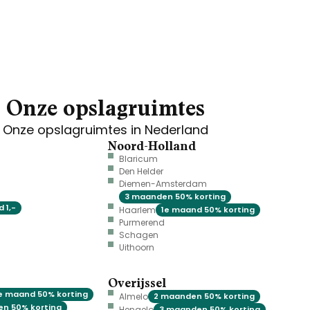
Onze opslagruimtes
Onze opslagruimtes in Nederland
Noord-Holland
Blaricum
Den Helder
Diemen-Amsterdam
3 maanden 50% korting
 1,-
Haarlem
1e maand 50% korting
Purmerend
Schagen
Uithoorn
Overijssel
e maand 50% korting
Almelo
2 maanden 50% korting
n 50% korting
Hengelo
3 maanden 50% korting