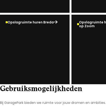
Opslagruimte huren Breda
Opslagruimte h
op Zoom
Gebruiksmogelijkheden
Bij GaragePark bieden we ruimte voor jouw dromen en ambities. O