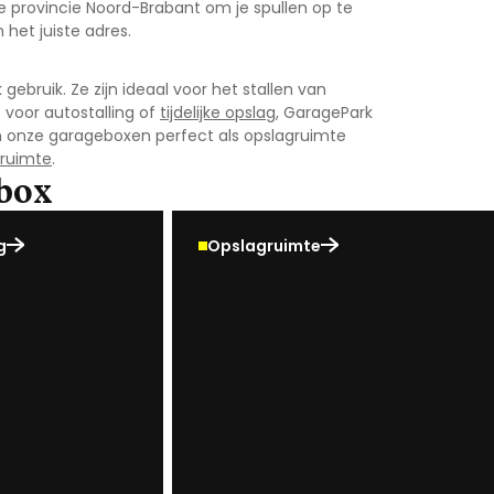
de provincie Noord-Brabant om je spullen op te
het juiste adres.
 gebruik. Ze zijn ideaal voor het stallen van
t voor autostalling of
tijdelijke opslag
, GaragePark
ijn onze garageboxen perfect als opslagruimte
ruimte
.
box
g
Opslagruimte