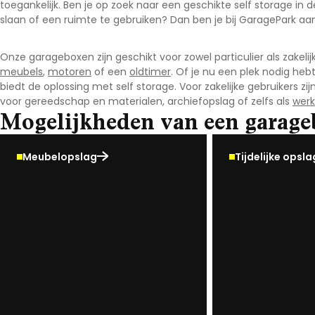
toegankelijk. Ben je op zoek naar een geschikte self storage in 
slaan of een ruimte te gebruiken? Dan ben je bij GaragePark aan 
Onze garageboxen zijn geschikt voor zowel particulier als zakelijk
meubels
,
motoren
of een
oldtimer
. Of je nu een plek nodig heb
biedt de oplossing met self storage. Voor zakelijke gebruikers z
voor gereedschap en materialen, archiefopslag of zelfs als
werk
Mogelijkheden van een garage
Meubelopslag
Tijdelijke opsla