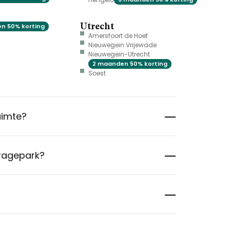
Utrecht
n 50% korting
Amersfoort de Hoef
Nieuwegein Vrijewade
Nieuwegein-Utrecht
2 maanden 50% korting
Soest
uimte?
aragepark?