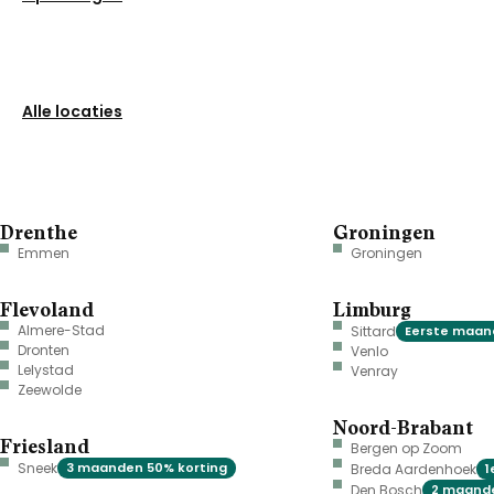
Alle locaties
Drenthe
Groningen
Emmen
Groningen
Flevoland
Limburg
Almere-Stad
Sittard
Eerste maand
Dronten
Venlo
Lelystad
Venray
Zeewolde
Noord-Brabant
Friesland
Bergen op Zoom
Sneek
3 maanden 50% korting
Breda Aardenhoek
1
Den Bosch
2 maande