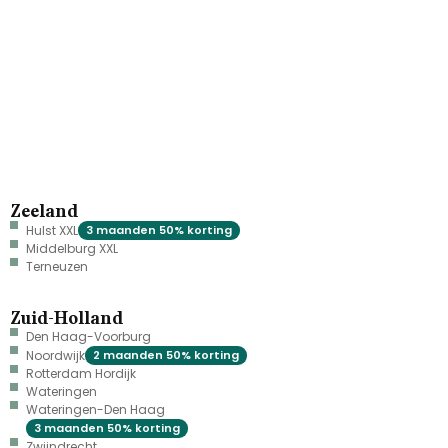
Zeeland
Hulst XXL
3 maanden 50% korting
Middelburg XXL
Terneuzen
Zuid-Holland
Den Haag-Voorburg
Noordwijk
2 maanden 50% korting
Rotterdam Hordijk
Wateringen
Wateringen-Den Haag
3 maanden 50% korting
Zwijndrecht