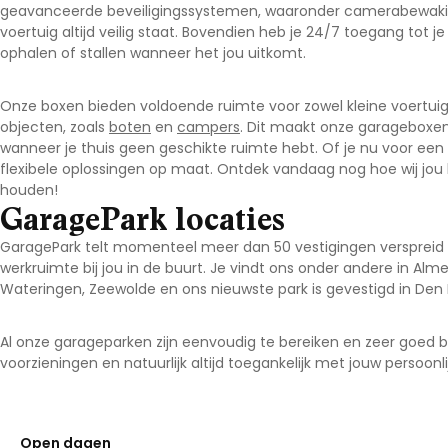
geavanceerde beveiligingssystemen, waaronder camerabewaking
voertuig altijd veilig staat. Bovendien heb je 24/7 toegang tot 
ophalen of stallen wanneer het jou uitkomt.
Onze boxen bieden voldoende ruimte voor zowel kleine voertuige
objecten, zoals
boten
en
campers
. Dit maakt onze garageboxen
wanneer je thuis geen geschikte ruimte hebt. Of je nu voor een 
flexibele oplossingen op maat. Ontdek vandaag nog hoe wij jou 
houden!
GaragePark locaties
GaragePark telt momenteel meer dan 50 vestigingen verspreid do
werkruimte bij jou in de buurt. Je vindt ons onder andere in Alm
Wateringen, Zeewolde en ons nieuwste park is gevestigd in Den
Al onze garageparken zijn eenvoudig te bereiken en zeer goed bev
voorzieningen en natuurlijk altijd toegankelijk met jouw persoonli
Open dagen