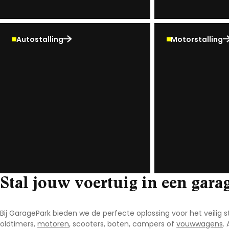
Autostalling
Motorstalling
Stal jouw voertuig in een gar
Bij GaragePark bieden we de perfecte oplossing voor het veilig st
oldtimers,
motoren
, scooters, boten, campers of
vouwwagens
.