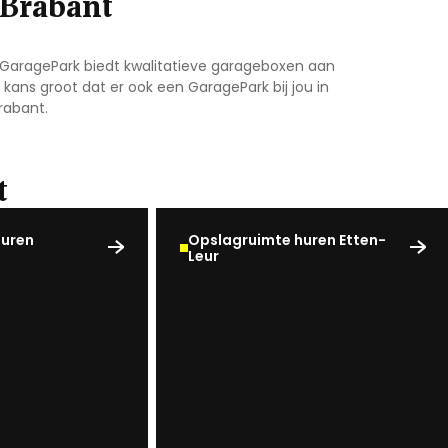
-Brabant
 GaragePark biedt kwalitatieve garageboxen aan
kans groot dat er ook een GaragePark bij jou in
rabant.
t
huren
Opslagruimte huren Etten-
Leur