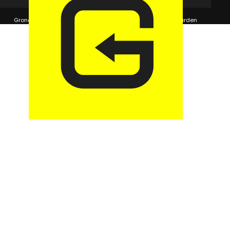
© 2026 GaragePark.
Grondposities
365Beheer & GaragePark
Algemene voorwaarden