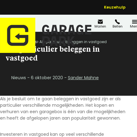
Keuzehulp
Mailen
Bellen
Men
Home
Nieuws
Als particulier beleggen in vastgoed
Als particulier beleggen in
vastgoed
Nieuws - 6 oktober 2020 -
Sander Mahne
Als je besluit om te gaan beleggen in vastgoed zijn er als
particulier verschillende mogelijkheden. Het kopen en
verhuren van een garagebox is één van die mogelijkheden
en heeft de afgelopen jaren aan populariteit gewonnen.
Investeren in vastgoed kan op veel verschillende