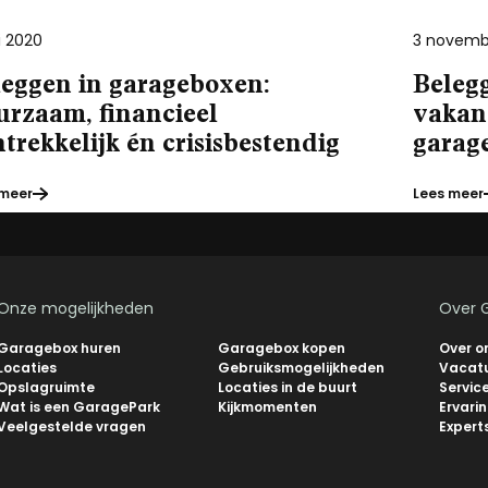
li 2020
3 novemb
leggen in garageboxen:
Belegg
urzaam, financieel
vakan
trekkelijk én crisisbestendig
garag
 meer
Lees meer
Onze mogelijkheden
Over 
Garagebox huren
Garagebox kopen
Over o
Locaties
Gebruiksmogelijkheden
Vacat
Opslagruimte
Locaties in de buurt
Servic
Wat is een GaragePark
Kijkmomenten
Ervari
Veelgestelde vragen
Expert