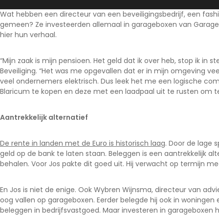
Wat hebben een directeur van een beveiligingsbedrijf, een fa
Noord-Brabant
gemeen? Ze investeerden allemaal in garageboxen van Garage
Noord-Holland
hier hun verhaal.
Overijssel
Utrecht
“Mijn zaak is mijn pensioen. Het geld dat ik over heb, stop ik in s
Beveiliging. “Het was me opgevallen dat er in mijn omgeving veel
Zeeland
veel ondernemers elektrisch. Dus leek het me een logische c
Zuid-Holland
Blaricum te kopen en deze met een laadpaal uit te rusten om t
Aantrekkelijk alternatief
De rente in landen met de Euro is historisch laag
. Door de lage 
geld op de bank te laten staan. Beleggen is een aantrekkelijk a
behalen. Voor Jos pakte dit goed uit. Hij verwacht op termijn 
En Jos is niet de enige. Ook
Wybren Wijnsma
, directeur van advi
oog vallen op garageboxen. Eerder belegde hij ook in woningen
beleggen in bedrijfsvastgoed. Maar investeren in garageboxen h