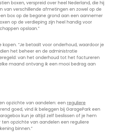
ien boxen, verspreid over heel Nederland, die hij
en van verschillende afmetingen en zowel op de
ld een box op de begane grond aan een aannemer
oxen op de verdieping zijn heel handig voor
schappen opslaan.”
e kopen. “Je betaalt voor onderhoud, waardoor je
ndien het beheer en de administratie
geregeld: van het onderhoud tot het factureren
n elke maand ontvang ik een mooi bedrag aan
en opzichte van aandelen: een
reguliere
rend goed, vind ik beleggen bij GaragePark een
garagebox kun je altijd zelf beslissen of je hem
er ten opzichte van aandelen een reguliere
ekening binnen.”