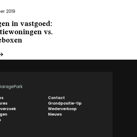
er 2019
en in vastgoed:
tiewoningen vs.
eboxen
GaragePark
ns
Contact
ures
Grondpositie-tip
everzoek
Wederverkoop
ngen
Nieuws
s