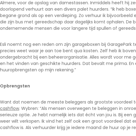
Almere, voor de opslag van damestassen. Inmiddels heeft hij zest
doorlopend verhuurt aan een divers palet huurders. “Ik heb box
begane grond als op een verdieping. Zo verhuur ik bijvoorbee
die zijn bus met gereedschap daar dagelijks komt ophalen. De b
ondernemende mensen die voor langere tijd spullen of gereed
Esli noemt nog een reden om zijn garageboxen bij GaragePark t
precies weet waar je aan toe bent qua kosten. Zelf heb ik bove
ondergebracht bij een beheerorganisatie. Alles wordt voor me 
en het vinden van geschikte huurders. Dat bevalt me prima. E
huuropbrengsten op mijn rekening.”
Opbrengsten
Want dat noemen de meeste beleggers als grootste voordeel t
cashflow
. Wybren: “Als mensen overwegen te beleggen in onroe
serieuze optie. Je hebt namelijk iets dat écht van jou is. Bij een 
weer wilt verkopen. Ik vind het zelf ook een groot voordeel dat 
cashflow is. Als verhuurder krijg je iedere maand de huur op je r