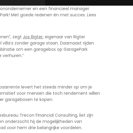
shionondernemer en een financieel manager
Park! Met goede redenen én met succes. Lees
tenen”, zegt
Jos Rigter
, eigenaar van Rigter
 villa’s zonder garage staan. Daarnaast rijden
ombinatie om een garagebox op GaragePark
e verhuren.”
spaarrente levert het steeds minder op om je
lternatief voor mensen die toch rendement willen
meer garageboxen te kopen.
esbureau Trecon Financial Consulting, liet zijn
 en onderzocht hij de mogelijkheden van
ad voor hem drie belangrijke voordelen.