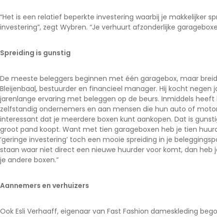
“Het is een relatief beperkte investering waarbij je makkelijker s
investering”, zegt Wybren. “Je verhuurt afzonderlijke garageboxe
Spreiding is gunstig
De meeste beleggers beginnen met één garagebox, maar breiden
Bleijenbaa
l
, bestuurder en financieel manager. Hij kocht negen 
jarenlange ervaring met beleggen op de beurs. Inmiddels heeft h
zelfstandig ondernemers en aan mensen die hun auto of motor vei
interessant dat je meerdere boxen kunt aankopen. Dat is gunsti
groot pand koopt. Want met tien garageboxen heb je tien huurders
‘geringe investering’ toch een mooie spreiding in je beleggingspo
staan waar niet direct een nieuwe huurder voor komt, dan heb j
je andere boxen.”
Aannemers en verhuizers
Ook
Esli Verhaaff
, eigenaar van Fast Fashion dameskleding beg