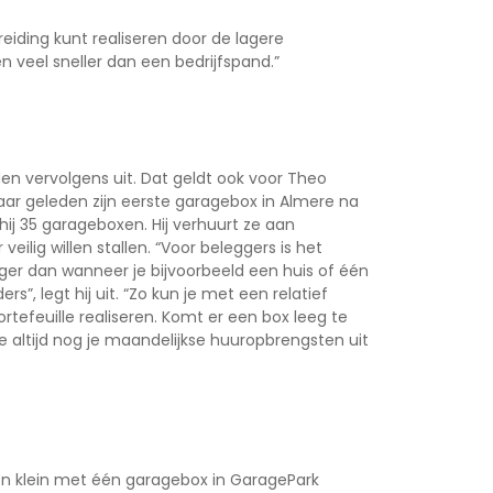
preiding kunt realiseren door de lagere
n veel sneller dan een bedrijfspand.”
 vervolgens uit. Dat geldt ook voor
Theo
jaar geleden zijn eerste garagebox in Almere na
ij 35 garageboxen. Hij verhuurt ze aan
lig willen stallen. “Voor beleggers is het
ger dan wanneer je bijvoorbeeld een huis of één
”, legt hij uit. “Zo kun je met een relatief
rtefeuille realiseren. Komt er een box leeg te
e altijd nog je maandelijkse huuropbrengsten uit
on klein met één garagebox in GaragePark