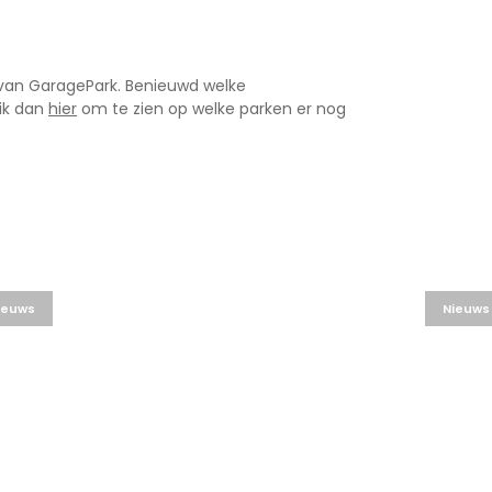
 van GaragePark. Benieuwd welke
ik dan
hier
om te zien op welke parken er nog
ieuws
Nieuws