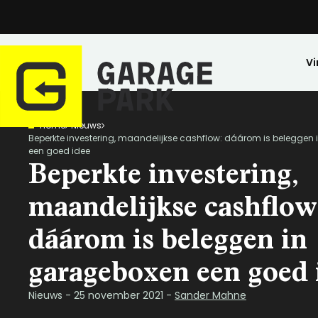
Vi
Home
Nieuws
Zoeken
Beperkte investering, maandelijkse cashflow: dáárom is beleggen
een goed idee
Bekijk alle locaties
Park bezichtigen
Beperkte investering,
Top locaties
maandelijkse cashflow
Drenthe
dáárom is beleggen in
Flevoland
Friesland
garageboxen een goed 
Huren
Opslagruimte
Wij zijn GaragePark
Kopen
Stalling
Ervaringen
Gelderland
Veilig opgeslagen en 24/7 toegankelijk.
Meer dan 57 locaties in Nederland.
De ideale stalli
Een greep uit o
Nieuws - 25 november 2021 -
Sander Mahne
Groningen
Limburg